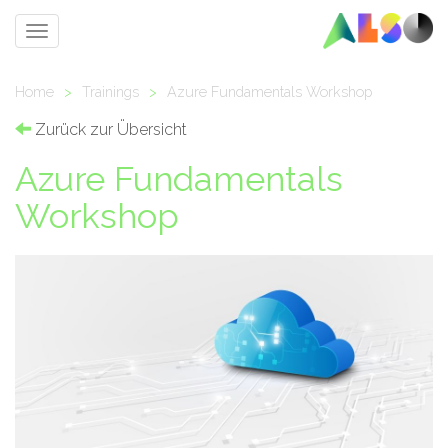
Toggle
navigation
Home
>
Trainings
>
Azure Fundamentals Workshop
Zurück zur Übersicht
Azure Fundamentals
Workshop